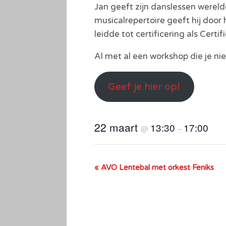
Jan geeft zijn danslessen werel
musicalrepertoire geeft hij door 
leidde tot certificering als Cert
Al met al een workshop die je ni
Geef je hier op!
22 maart
13:30
17:00
@
–
«
AVO Lentebal met orkest Feniks
E
v
e
n