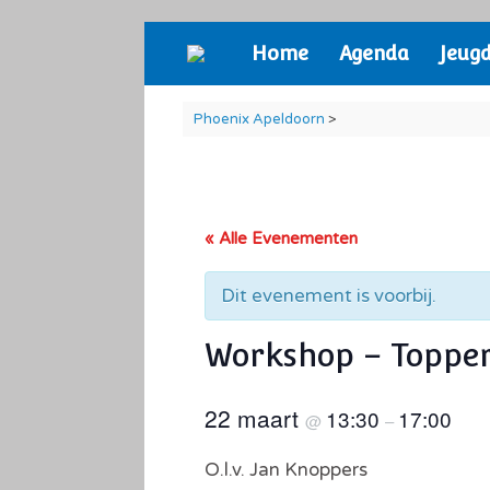
Ga
Home
Agenda
Jeug
naar
de
inhoud
Phoenix Apeldoorn
>
« Alle Evenementen
Dit evenement is voorbij.
Workshop – Topper
22 maart
13:30
17:00
@
–
O.l.v. Jan Knoppers