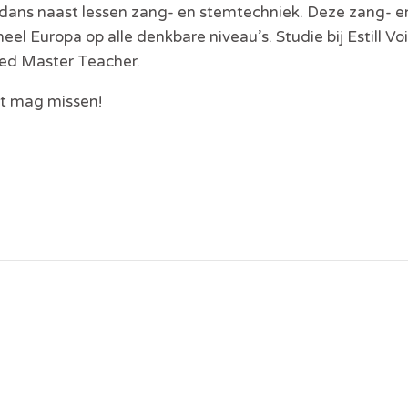
ddans naast lessen zang- en stemtechniek. Deze zang- e
heel Europa op alle denkbare niveau’s. Studie bij Estill V
ified Master Teacher.
et mag missen!