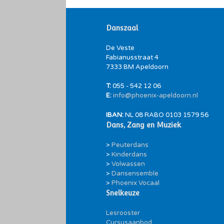
e
m
e
Danszaal
n
De Veste
t
Fabianusstraat 4
N
7333 BM Apeldoorn
a
T:
055 - 542 12 06
v
E:
info@phoenix-apeldoorn.nl
i
g
IBAN:
NL 08 RABO 0103 1579 56
a
Dans, Zang en Muziek
t
>
Peuterdans
i
>
Kinderdans
e
>
Volwassen
>
Dansensemble
>
Phoenix Vocaal
Snelkeuze
Lesrooster
Cursusaanbod