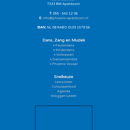
7333 BM Apeldoorn
T:
055 - 542 12 06
E:
info@phoenix-apeldoorn.nl
IBAN:
NL 08 RABO 0103 1579 56
Dans, Zang en Muziek
>
Peuterdans
>
Kinderdans
>
Volwassen
>
Dansensemble
>
Phoenix Vocaal
Snelkeuze
Lesrooster
Cursusaanbod
Agenda
Inloggen Leden