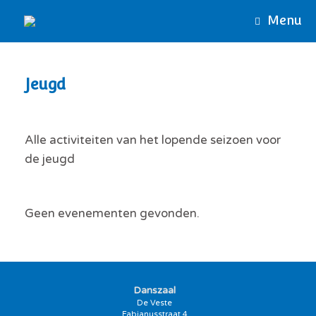
Ga
Menu
naar
de
inhoud
Jeugd
Alle activiteiten van het lopende seizoen voor
de jeugd
Geen evenementen gevonden.
Danszaal
De Veste
Fabianusstraat 4